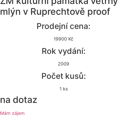
ZM kulturní památka větrný
mlýn v Ruprechtově proof
Prodejní cena:
19900 Kč
Rok vydání:
2009
Počet kusů:
1 ks
na dotaz
Mám zájem