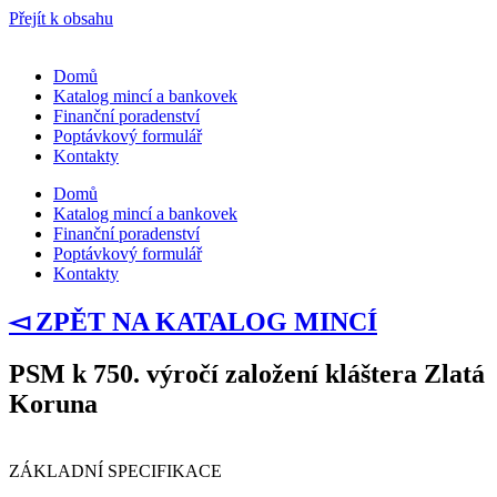
Přejít k obsahu
Domů
Katalog mincí a bankovek
Finanční poradenství
Poptávkový formulář
Kontakty
Domů
Katalog mincí a bankovek
Finanční poradenství
Poptávkový formulář
Kontakty
◅ ZPĚT NA KATALOG MINCÍ
PSM k 750. výročí založení kláštera Zlatá
Koruna
ZÁKLADNÍ SPECIFIKACE