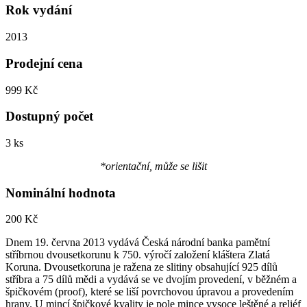
Rok vydání
2013
Prodejní cena
999 Kč
Dostupný počet
3 ks
*orientační, může se lišit
Nominální hodnota
200 Kč
Dnem 19. června 2013 vydává Česká národní banka pamětní
stříbrnou dvousetkorunu k 750. výročí založení kláštera Zlatá
Koruna. Dvousetkoruna je ražena ze slitiny obsahující 925 dílů
stříbra a 75 dílů mědi a vydává se ve dvojím provedení, v běžném a
špičkovém (proof), které se liší povrchovou úpravou a provedením
hrany. U mincí špičkové kvality je pole mince vysoce leštěné a reliéf