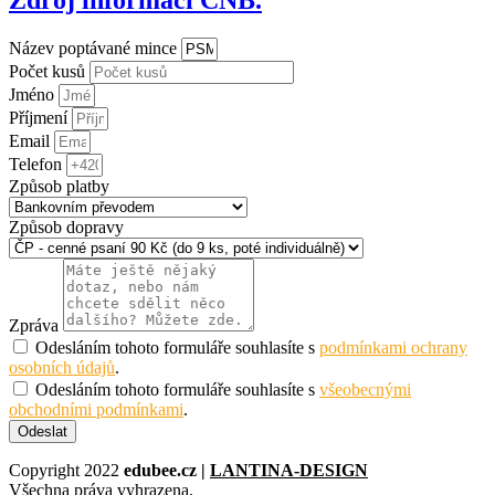
Zdroj informací ČNB.
Název poptávané mince
Počet kusů
Jméno
Příjmení
Email
Telefon
Způsob platby
Způsob dopravy
Zpráva
Odesláním tohoto formuláře souhlasíte s
podmínkami ochrany
osobních údajů
.
Odesláním tohoto formuláře souhlasíte s
všeobecnými
obchodními podmínkami
.
Odeslat
Copyright 2022
edubee.cz |
LANTINA-DESIGN
Všechna práva vyhrazena.