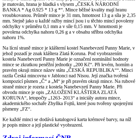
je matován, hrana je hladká s vlysem „ČESKÁ NÁRODNÍ
BANKA * Ag 0.925 * 13 g *“. Mince běžné kvality mají hranu
vroubkovanou. Průměr mince je 31 mm, hmotnost 13 g a síla je 2,35
mm. Stejně jako u každé ražby mincí jsou i u těchto mincí povoleny
odchylky v průměru 0,1 mm a v síle 0,15 mm. V hmotnosti je
povolena odchylka nahoru 0,26 g a v obsahu stříbra odchylka
nahoru 1%.
Na lícní straně mince je klášterní kostel Nanebevzetí Panny Marie, v
jehož pozadí je znak kláštera Zlatá Koruna. Pod vyobrazením
kostela Nanebevzetí Panny Marie je označení nominální hodnoty
mince se zkratkou peněžní jednotky „200 Kč“. Při levém, horním a
pravém okraji mince název státu „ČESKÁ REPUBLIKA““. Minci
razila Česká mincovna v Jablonci nad Nisou. Její značka tvořená
kompozicí písmen „Č“ a „M“ je při pravém okraji mince. Na rubové
straně mince je rozeta z kostela Nanebevzetí Panny Marie. Při
obvodu mince je opis „ZALOŽENÍ KLÁŠTERA ZLATÁ
KORUNA“, letopočty „1263- 2013“ a iniciály autora mince,
akademického sochaře Zbyňka Fojtů, které jsou tvořeny spojenými
písmeny „FZ“.
Ke každé minci se dodává katalogová karta krémové barvy, na níž
je popis mince a její plastické vyobrazení.